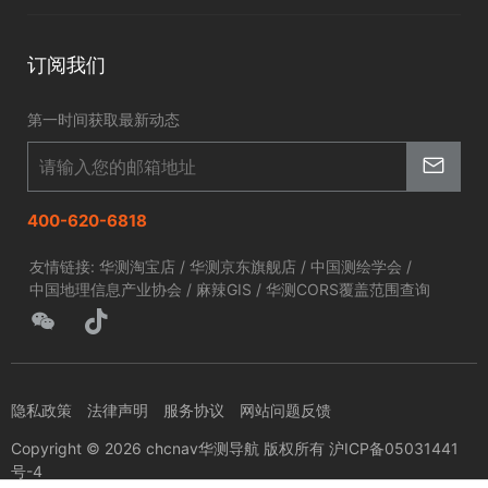
北斗应用
华测淘宝店
智慧海洋
订阅我们
京东旗舰店
智慧农业
第一时间获取最新动态
智慧林草
400-620-6818
友情链接:
华测淘宝店
/
华测京东旗舰店
/
中国测绘学会
/
中国地理信息产业协会
/
麻辣GIS
/
华测CORS覆盖范围查询
隐私政策
法律声明
服务协议
网站问题反馈
Copyright © 2026 chcnav华测导航 版权所有 沪ICP备05031441
号-4