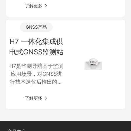
商业道德与反腐败政策
信技术及嵌入式系统技
了解更多
测绘产品
术研发的应用于野外地
投资者关系
质灾害监测的低功耗专
三维智能
GNSS产品
用接收机。针对地质灾
加入华测
海洋测绘
害监测的特点，可自动
H7 一体化集成供
切换工作模式，进一步
精准农业
电式GNSS监测站
降低整个监测站功耗，
减少供电配置，进而降
H7是华测导航基于监测
低整个监测系统的建设
应用场景，对GNSS进
及运维成本。整套系统
行技术迭代后推出的新
采取插拔式设计，简化
一代兼顾时效性和精度
安装工艺，提高工作效
自适应变频多参数低功
了解更多
率。接收机可以搭配华
耗一体化GNSS监测
测云平台使用，在云端
站。
实现对设备的远程监控
和管理。