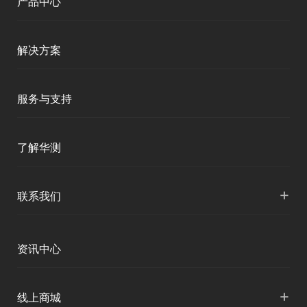
产品中心
测绘RTK
解决方案
移动终端
智能测绘
服务与支持
三维智能
智慧水利
产品支持
了解华测
海洋测绘
智慧水文
服务支持
形变监测
公司介绍
+
联系我们
地灾监测
下载中心
定位与服务
人才招聘
智慧矿山
各地分支机构
资讯中心
精准农业
投资者关系
智慧应急
国内授权营销
资讯中心
+
数字施工
线上商城
智慧交通
申请成为伙伴