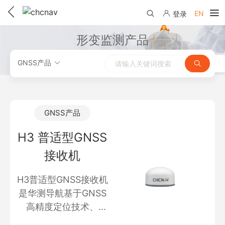
用精准时空信息构建智能世界
EN
登录
产品中心
形变监测产品
解决方案
GNSS产品
服务与支持
下载中心
联系我们
GNSS产品
教学视频
国内分支机构
H3 普适型GNSS
活动专区
接收机
服务支持
国内授权经销
资讯中心
线上自助寄修
售前问答
申请成为伙伴
H3普适型GNSS接收机
了解华测
是华测导航基于GNSS
维修进度查询
行业无忧
高精度定位技术、
关于华测
售后服务政策
MEMS传感器技术、通
帮助中心