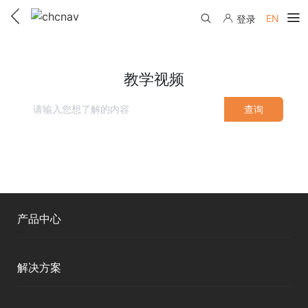
EN
登录
产品中心
教学视频
解决方案
查询
服务与支持
下载中心
联系我们
教学视频
国内分支机构
活动专区
服务支持
国内授权经销
产品中心
资讯中心
线上自助寄修
售前问答
申请成为伙伴
了解华测
测绘RTK
维修进度查询
解决方案
行业无忧
关于华测
移动终端
售后服务政策
帮助中心
智能测绘