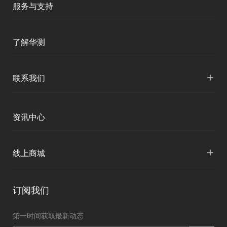
商业道德与反腐败政策
服务与支持
三维智能
测绘产品
智慧水利
投资者关系
产品支持
三维智能
了解华测
海洋测绘
加入华测
智慧水文
服务支持
海洋测绘
形变监测
公司介绍
+
联系我们
地灾监测
精准农业
下载中心
定位与服务
人才招聘
智慧矿山
各地分支机构
资讯中心
精准农业
投资者关系
智慧应急
国内授权营销
资讯中心
+
数字施工
线上商城
智慧交通
申请成为伙伴
北斗应用
华测淘宝店
智慧海洋
订阅我们
京东旗舰店
智慧农业
第一时间获取最新动态