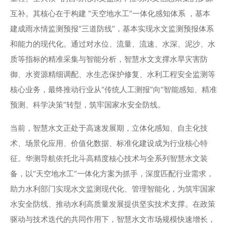
商业道德与反腐败政策
互补。其核心在于构建 “天空地水工”一体化感知体系 ，基本
测绘产品
投资者关系
建成雨水情监测预报“三道防线”，基本实现水文监测预报体系
三维智能
和能力的现代化。通过对水位、流量、流速、水深、泥沙、水
加入华测
质等指标的精准采集与智能分析，智慧水文支撑水旱灾害防
海洋测绘
御、水资源精细调配、水生态保护修复、水利工程安全监测等
精准农业
核心业务，最终推动行业从“传统人工测报”向“智能感知、精准
预测、科学决策”转型，筑牢国家水安全防线。
当前，智慧水文正处于高速发展期，立体化感知、自主化技
术、场景化应用、价值化数据、标准化建设成为行业核心特
征。华测导航依托北斗高精度核心技术与全系列智慧水文装
备，以“天空地水工”一体化方案为抓手，深度匹配行业需求，
助力水利部门实现水文监测现代化、管理智能化，为筑牢国家
水安全防线、推动水利高质量发展提供坚实技术支撑。在政策
驱动与技术迭代的共同作用下，智慧水文市场规模快速增长，