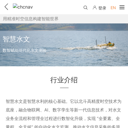
EN
登录
用精准时空信息构建智能世界
产品中心
解决方案
智慧水文
服务与支持
数智赋能现代化水文测验
下载中心
联系我们
教学视频
国内分支机构
活动专区
行业介绍
服务支持
国内授权经销
资讯中心
线上自助寄修
售前问答
申请成为伙伴
智慧水文是智慧水利的核心基础。它以北斗高精度时空技术为
了解华测
底座，融合物联网、AI、数字孪生等新一代信息技术，对水文
维修进度查询
行业无忧
关于华测
业务全流程和管理全过程进行数智化升级，实现 “全要素、全
售后服务政策
帮助中心
量程、全天候” 的自动化水文监测，推动水文信息采集的多源