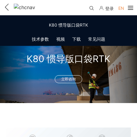
EN
登录
产品中心
K80 惯导版口袋RTK
解决方案
技术参数
视频
下载
常见问题
服务与支持
K80 惯导版口袋RTK
下载中心
联系我们
教学视频
立即咨询
国内分支机构
活动专区
服务支持
国内授权经销
资讯中心
线上自助寄修
售前问答
申请成为伙伴
了解华测
维修进度查询
行业无忧
关于华测
售后服务政策
帮助中心