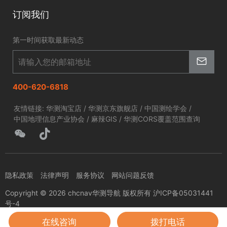
北斗应用
华测淘宝店
智慧海洋
订阅我们
京东旗舰店
智慧农业
第一时间获取最新动态
智慧林草
400-620-6818
友情链接:
华测淘宝店
/
华测京东旗舰店
/
中国测绘学会
/
中国地理信息产业协会
/
麻辣GIS
/
华测CORS覆盖范围查询
隐私政策
法律声明
服务协议
网站问题反馈
Copyright © 2026 chcnav华测导航 版权所有 沪ICP备05031441
号-4
在线咨询
拨打电话