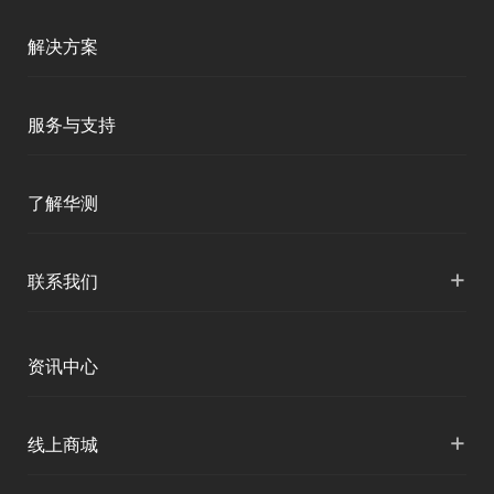
测绘RTK
解决方案
移动终端
智能测绘
服务与支持
三维智能
智慧水利
产品支持
了解华测
海洋测绘
智慧水文
服务支持
形变监测
公司介绍
+
联系我们
地灾监测
下载中心
定位与服务
人才招聘
智慧矿山
各地分支机构
资讯中心
精准农业
投资者关系
智慧应急
国内授权营销
资讯中心
+
数字施工
线上商城
智慧交通
申请成为伙伴