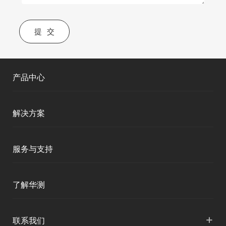
提交
产品中心
测绘RTK
解决方案
移动终端
智能测绘
服务与支持
三维智能
智慧水利
产品支持
了解华测
海洋测绘
智慧水文
服务支持
形变监测
公司介绍
+
联系我们
地灾监测