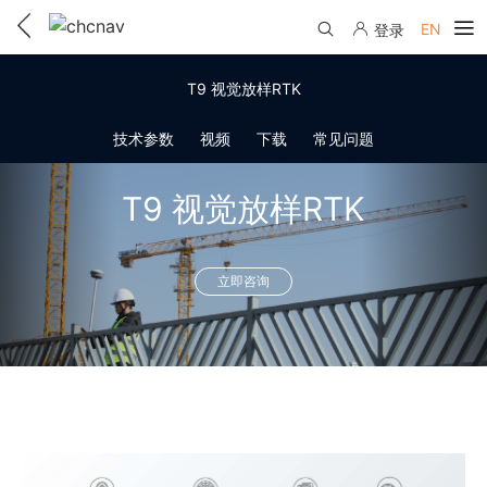
EN
登录
产品中心
T9 视觉放样RTK
解决方案
技术参数
视频
下载
常见问题
服务与支持
T9 视觉放样RTK
下载中心
联系我们
教学视频
立即咨询
国内分支机构
活动专区
服务支持
国内授权经销
资讯中心
线上自助寄修
售前问答
申请成为伙伴
了解华测
维修进度查询
行业无忧
关于华测
售后服务政策
帮助中心