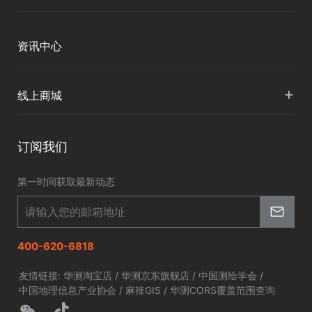
下载中心
定位与服务
人才招聘
智慧矿山
各地分支机构
资讯中心
精准农业
投资者关系
智慧应急
国内授权营销
资讯中心
+
数字施工
线上商城
智慧交通
申请成为伙伴
北斗应用
华测淘宝店
智慧海洋
订阅我们
京东旗舰店
智慧农业
第一时间获取最新动态
智慧林草
400-620-6818
友情链接:
华测淘宝店
/
华测京东旗舰店
/
中国测绘学会
/
中国地理信息产业协会
/
麻辣GIS
/
华测CORS覆盖范围查询