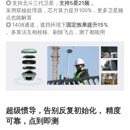
﻿◎ 
支持北斗三代卫星，
支持5星21频，
采用双核处理器，芯片算力提升100%，更多卫星频
点也能解算
◎ 
1408通道，遮挡环境下
固定效果提升15%
。多算法互相校核、剔除飞点，测了都能用
超级惯导，告别反复初始化， 精度
可靠，点到即测