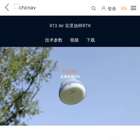
EN
登录
产品中心
X13 Air 实景放样RTK
解决方案
技术参数
视频
下载
服务与支持
下载中心
联系我们
教学视频
国内分支机构
活动专区
服务支持
国内授权经销
资讯中心
线上自助寄修
售前问答
申请成为伙伴
了解华测
维修进度查询
行业无忧
关于华测
售后服务政策
帮助中心