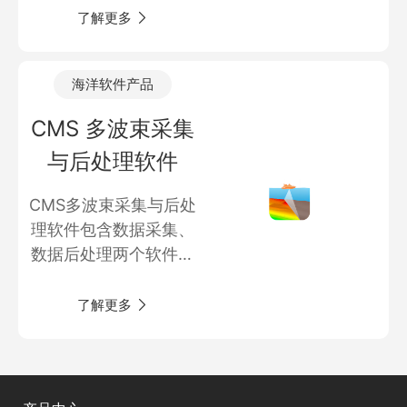
商业道德与反腐败政策
了解更多
测绘产品
投资者关系
三维智能
海洋软件产品
加入华测
海洋测绘
CMS 多波束采集
精准农业
与后处理软件
CMS多波束采集与后处
理软件包含数据采集、
数据后处理两个软件，
CMS多波束测量软件可
以接入绝大多数定位、
了解更多
姿态仪、罗经和多波束
等设备，强大的计划线
布设功能，通过三维立
体和二维平面，对水下