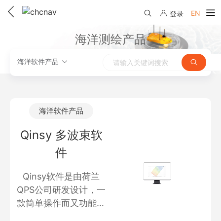
用精准时空信息构建智能世界
EN
登录
产品中心
海洋测绘产品
解决方案
海洋软件产品
服务与支持
下载中心
联系我们
海洋软件产品
教学视频
国内分支机构
Qinsy 多波束软
活动专区
件
服务支持
国内授权经销
资讯中心
线上自助寄修
售前问答
申请成为伙伴
Qinsy软件是由荷兰
了解华测
QPS公司研发设计，一
维修进度查询
行业无忧
款简单操作而又功能强
关于华测
售后服务政策
大的多波束软件。
帮助中心