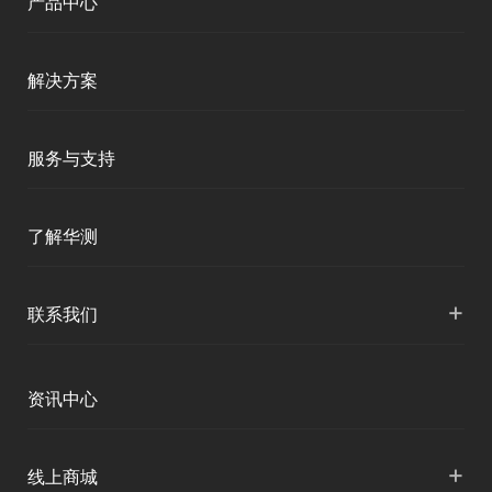
产品中心
地形覆盖进行实时动态
可视化显示，操作简便
测绘RTK
解决方案
直观。CMS多波束后处
理软件可以与CMS多波
移动终端
束测量软件配套，形成
智能测绘
服务与支持
一站式解决方案，数据
三维智能
采集及后处理模块分2
智慧水利
产品支持
个硬件加密锁，内外业
了解华测
海洋测绘
智慧水文
协同作业提高工作效
服务支持
率。在数据处理方面，
形变监测
公司介绍
+
联系我们
地灾监测
具有海量数据处理、处
下载中心
理速度快、计算精度
定位与服务
人才招聘
智慧矿山
各地分支机构
高、快速出图等特点。
资讯中心
精准农业
投资者关系
智慧应急
国内授权营销
资讯中心
+
数字施工
线上商城
智慧交通
申请成为伙伴