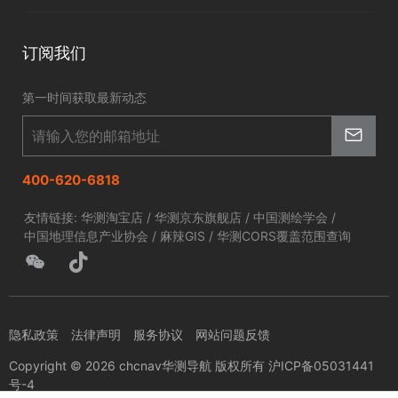
北斗应用
华测淘宝店
智慧海洋
订阅我们
京东旗舰店
智慧农业
第一时间获取最新动态
智慧林草
400-620-6818
友情链接:
华测淘宝店
/
华测京东旗舰店
/
中国测绘学会
/
中国地理信息产业协会
/
麻辣GIS
/
华测CORS覆盖范围查询
隐私政策
法律声明
服务协议
网站问题反馈
Copyright © 2026 chcnav华测导航 版权所有 沪ICP备05031441
号-4