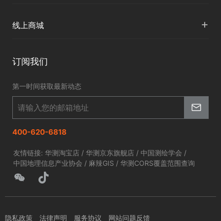
智慧应急
国内授权营销
资讯中心
+
数字施工
线上商城
智慧交通
申请成为伙伴
北斗应用
华测淘宝店
智慧海洋
订阅我们
京东旗舰店
智慧农业
第一时间获取最新动态
智慧林草
400-620-6818
友情链接:
华测淘宝店
/
华测京东旗舰店
/
中国测绘学会
/
中国地理信息产业协会
/
麻辣GIS
/
华测CORS覆盖范围查询
隐私政策
法律声明
服务协议
网站问题反馈