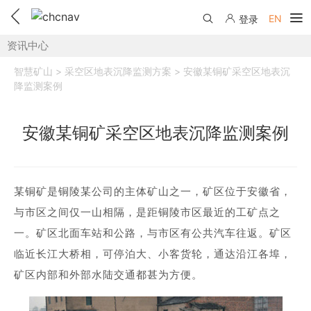
EN
登录
资讯中心
产品中心
智慧矿山 > 采空区地表沉降监测方案 > 安徽某铜矿采空区地表沉
解决方案
降监测案例
服务与支持
安徽某铜矿采空区地表沉降监测案例
下载中心
联系我们
教学视频
国内分支机构
活动专区
某铜矿是铜陵某公司的主体矿山之一，矿区位于安徽省，
与市区之间仅一山相隔，是距铜陵市区最近的工矿点之
服务支持
国内授权经销
资讯中心
一。矿区北面车站和公路，与市区有公共汽车往返。矿区
线上自助寄修
售前问答
申请成为伙伴
临近长江大桥相，可停泊大、小客货轮，通达沿江各埠，
了解华测
维修进度查询
矿区内部和外部水陆交通都甚为方便。
行业无忧
关于华测
售后服务政策
帮助中心