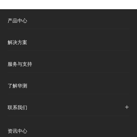
产品中心
测绘RTK
解决方案
移动终端
智能测绘
服务与支持
三维智能
智慧水利
产品支持
了解华测
海洋测绘
智慧水文
服务支持
形变监测
公司介绍
+
联系我们
地灾监测
下载中心
定位与服务
人才招聘
智慧矿山
各地分支机构
资讯中心
精准农业
投资者关系