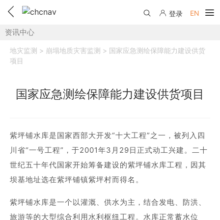
EN
登录
资讯中心
产品中心
地灾监测 > 崩塌地质灾害监测 > 国家应急测绘保障能力建设供货
解决方案
项目
服务与支持
国家应急测绘保障能力建设供货项目
下载中心
联系我们
教学视频
国内分支机构
活动专区
紫坪铺水库是国家西部大开发“十大工程”之一，被列入四
川省“一号工程”，于2001年3月29日正式动工兴建。二十
服务支持
国内授权经销
资讯中心
世纪五十年代国家开始筹备建设的紫坪铺水库工程，因其
线上自助寄修
售前问答
申请成为伙伴
坝基地址选在紫坪铺镇紫坪村而得名。
了解华测
维修进度查询
行业无忧
紫坪铺水库是一个以灌溉、供水为主，结合发电、防洪、
关于华测
售后服务政策
旅游等的大型综合利用水利枢纽工程。水库正常蓄水位
帮助中心