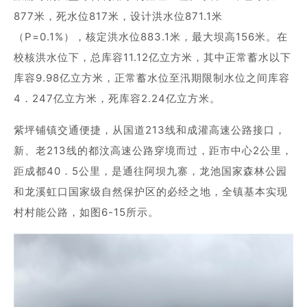
商业道德与反腐败政策
877米，死水位817米，设计洪水位871.1米
测绘产品
（P=0.1%），核定洪水位883.1米，最大坝高156米。在
投资者关系
三维智能
校核洪水位下，总库容11.12亿立方米，其中正常蓄水以下
加入华测
库容9.98亿立方米，正常蓄水位至汛期限制水位之间库容
海洋测绘
4．247亿立方米，死库容2.24亿立方米。
精准农业
紫坪铺镇交通便捷，从国道213线和成灌高速公路接口，
新、老213线的都汶高速公路穿境而过，距市中心2公里，
距成都40．5公里，是通往阿坝九寨，龙池国家森林公园
和龙溪虹口国家级自然保护区的必经之地，全镇基本实现
村村能公路，如图6-15所示。