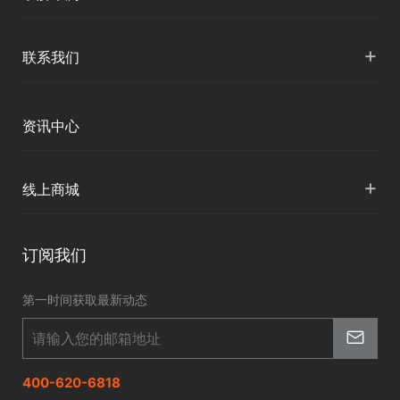
智慧水文
服务支持
形变监测
公司介绍
+
联系我们
地灾监测
下载中心
定位与服务
人才招聘
智慧矿山
各地分支机构
资讯中心
精准农业
投资者关系
智慧应急
国内授权营销
资讯中心
+
数字施工
线上商城
智慧交通
申请成为伙伴
北斗应用
华测淘宝店
智慧海洋
订阅我们
京东旗舰店
智慧农业
第一时间获取最新动态
智慧林草
400-620-6818