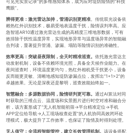
可见光实景记录”的多维感知体系，成为应对堤防险情的“科技
鹰眼”。
辨得更准：激光雷达加持，管涌识别更精准
。传统双光设备依
赖热红外识别技术，极易受地表温度干扰，险情误判率高。应
急智巡AR10通过激光雷达生成的高精度三维地形数据，可有
效排除干扰性温度异常，实现地形异常与温度场异常的智能融
合判读，显著提升管涌、渗漏、塌陷等险情识别的准确性。
效率更高：突破昼夜限制，全天时精准巡查。
依托激光雷达主
动发射机制，设备不依赖环境光照，具备全天候作业能力。在
夜间巡查时，环境温度更均匀，热红外相机受干扰更小，设备
反而能更灵敏、清晰地感知堤防渗漏点位，发挥出“1+1>2”的
卓越效果。无论是深夜还是黎明，巡查效能始终如一。
智慧融合：多源数据协同，险情研判更可靠。
通过AI算法对同
时获取的三维点云、温度场和实景图片进行时空对准和融合分
析，该方案形成了“无人机智能初筛→平台精准定位→手机
APP定位给导航→人工现场核查处置”的人机协同高效闭环处
理模式，极大提升了工作效率，也保证了险情及时得到处理。
无人值守：全流程智能管控，建立长效管理机制。
该设备搭配