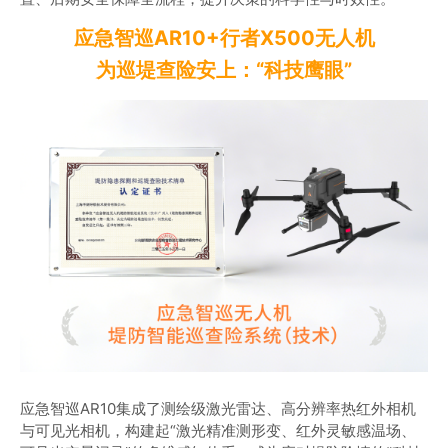
应急智巡AR10+行者X500无人机
为巡堤查险安上：“科技鹰眼”
应急智巡AR10集成了测绘级激光雷达、高分辨率热红外相机
与可见光相机，构建起“激光精准测形变、红外灵敏感温场、