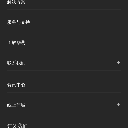
解决方案
移动终端
智能测绘
服务与支持
三维智能
智慧水利
产品支持
了解华测
海洋测绘
智慧水文
服务支持
形变监测
公司介绍
+
联系我们
地灾监测
下载中心
定位与服务
人才招聘
智慧矿山
各地分支机构
资讯中心
精准农业
投资者关系
智慧应急
国内授权营销
资讯中心
+
数字施工
线上商城
智慧交通
申请成为伙伴
北斗应用
华测淘宝店
智慧海洋
订阅我们