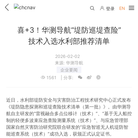
EN
登录
产品中心
喜+3！华测导航“堤防巡堤查险”
解决方案
技术入选水利部推荐清单
服务与支持
2026-02-02
来源:
华测导航
下载中心
联系我们
企业要闻
1561
| 分享:
教学视频
国内分支机构
活动专区
服务支持
国内授权经销
资讯中心
近日，水利部堤防安全与灾害防治工程技术研究中心正式发布
线上自助寄修
《堤防隐患探测和巡堤查险技术清单（第一批）》。由华测导
售前问答
申请成为伙伴
航自主研发的“雷视融合多点位移计（技术）”、“基于无人船控
了解华测
维修进度查询
制的轻便多波束应急查险测量系统（技术）”、与应急管理部
行业无忧
国家自然灾害防治研究院联合研发的“应急智巡无人机堤防智
关于华测
售后服务政策
能巡查系统（技术）”成功入选，获颁正式认定证书。
帮助中心