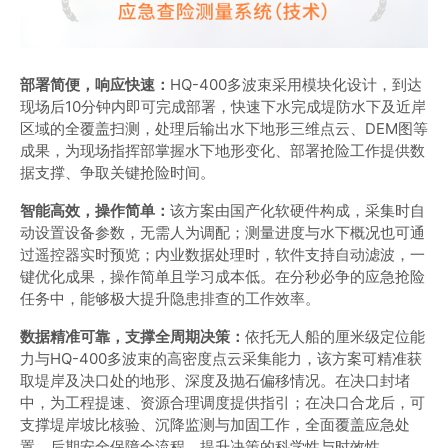
部署简便，响应快速：
HQ-400多波束采用模块化设计，到达
现场后10分钟内即可完成部署，快速下水完成堤防水下及近岸
区域的全覆盖扫测，处理后输出水下地形三维点云、DEM图等
成果，为现场指挥部掌握水下地形变化、部署抢险工作提供数
据支撑、争取关键抢险时间。
智能高效，操作简单：
该方案由国产化软硬件构成，采集时自
动设置设备参数，无需人为调配；测量进度与水下概况也可通
过遥控器实时预览；内业数据处理时，软件支持自动滤波，一
键优化成果，操作简单且学习成本低。在分秒必争的应急抢险
任务中，能够极大提升隐患排查的工作效率。
数据精准可靠，支撑全周期决策：
依托无人船的厘米级定位能
力与HQ-400多波束的高密度点云采集能力，该方案可精准获
取堤岸及决口处的地形、深度及抛石偏移情况。在决口封堵
中，为工程提速、资源合理调度提供指引；在决口合龙后，可
支撑堤岸坡比核验、沉降监测与加固工作，全面覆盖应急处
置、后期安全保障全流程，提升决策的科学性与时效性。