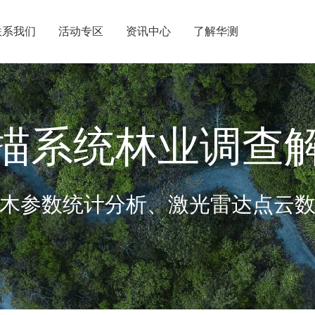
联系我们
活动专区
资讯中心
了解华测
内分支机构
关于华测
内授权经销
商业道德与反腐败政策
描系统林业调查
请成为伙伴
投资者关系
加入华测
木参数统计分析、激光雷达点云