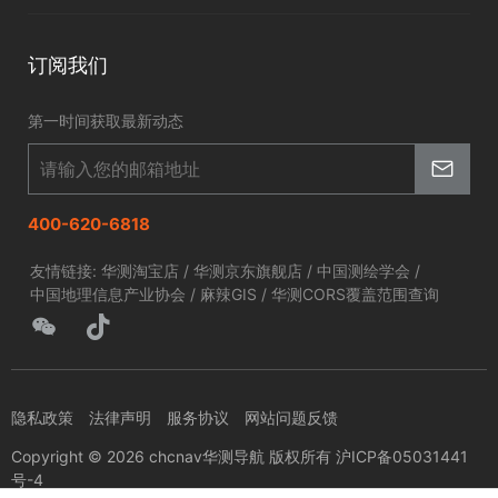
北斗应用
华测淘宝店
智慧海洋
订阅我们
京东旗舰店
智慧农业
第一时间获取最新动态
智慧林草
400-620-6818
友情链接:
华测淘宝店
/
华测京东旗舰店
/
中国测绘学会
/
中国地理信息产业协会
/
麻辣GIS
/
华测CORS覆盖范围查询
隐私政策
法律声明
服务协议
网站问题反馈
Copyright © 2026 chcnav华测导航 版权所有 沪ICP备05031441
号-4