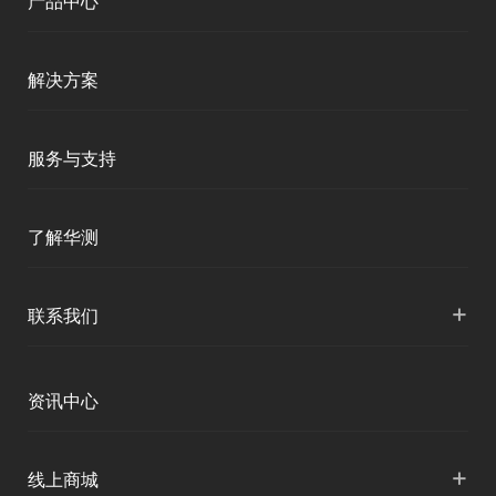
产品中心
测绘RTK
解决方案
移动终端
智能测绘
服务与支持
三维智能
智慧水利
产品支持
了解华测
海洋测绘
智慧水文
服务支持
形变监测
公司介绍
+
联系我们
地灾监测
下载中心
定位与服务
人才招聘
智慧矿山
各地分支机构
资讯中心
精准农业
投资者关系
智慧应急
国内授权营销
资讯中心
+
数字施工
线上商城
智慧交通
申请成为伙伴