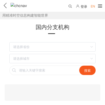
EN
登录
用精准时空信息构建智能世界
产品中心
国内分支机构
解决方案
服务与支持
下载中心
联系我们
教学视频
国内分支机构
活动专区
搜索
服务支持
国内授权经销
资讯中心
线上自助寄修
售前问答
申请成为伙伴
了解华测
维修进度查询
行业无忧
关于华测
售后服务政策
帮助中心