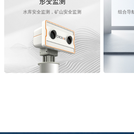
专注
测绘RTK
星地融合RTK，悟界真位RTK，实景RTK