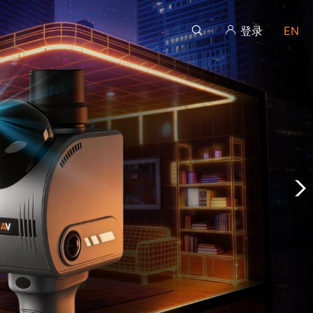
登录
EN
伙伴培训学习平台
伙伴培训学习平台
伙伴培训学习平台
伙伴培训学习平台
伙伴培训学习平台
伙伴培训学习平台