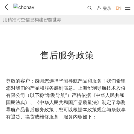
EN
登录
用精准时空信息构建智能世界
产品中心
解决方案
服务与支持
售后服务政策
下载中心
联系我们
教学视频
国内分支机构
尊敬的客户：感谢您选择华测导航产品和服务！我们希望
活动专区
您对我们的产品和服务感到满意。上海华测导航技术股份
服务支持
国内授权经销
有限公司（以下称“华测导航”）严格依据《中华人民共和
资讯中心
国民法典》、《中华人民共和国产品质量法》制定了华测
线上自助寄修
售前问答
申请成为伙伴
导航产品售后服务政策，您可以根据本政策规定与条款享
了解华测
维修进度查询
有退货、换货或维修服务，服务内容如下：
行业无忧
关于华测
售后服务政策
帮助中心