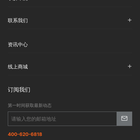
智慧水文
服务支持
形变监测
公司介绍
+
联系我们
地灾监测
下载中心
定位与服务
人才招聘
智慧矿山
各地分支机构
资讯中心
精准农业
投资者关系
智慧应急
国内授权营销
资讯中心
+
数字施工
线上商城
智慧交通
申请成为伙伴
北斗应用
华测淘宝店
智慧海洋
订阅我们
京东旗舰店
智慧农业
第一时间获取最新动态
智慧林草
400-620-6818