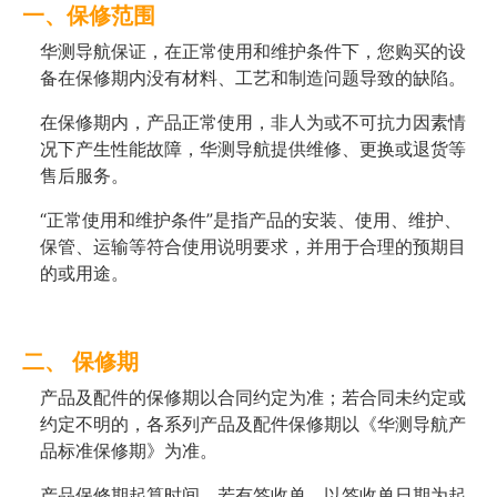
商业道德与反腐败政策
一、保修范围
测绘产品
华测导航保证，在正常使用和维护条件下，您购买的设
投资者关系
备在保修期内没有材料、工艺和制造问题导致的缺陷。
三维智能
加入华测
在保修期内，产品正常使用，非人为或不可抗力因素情
海洋测绘
况下产生性能故障，华测导航提供维修、更换或退货等
售后服务。
精准农业
“正常使用和维护条件”是指产品的安装、使用、维护、
保管、运输等符合使用说明要求，并用于合理的预期目
的或用途。
二、 保修期
产品及配件的保修期以合同约定为准；若合同未约定或
约定不明的，各系列产品及配件保修期以《华测导航产
品标准保修期》为准。
产品保修期起算时间，若有签收单，以签收单日期为起