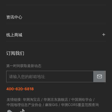
下载中心
定位与服务
人才招聘
智慧矿山
各地分支机构
资讯中心
精准农业
投资者关系
智慧应急
国内授权营销
资讯中心
+
数字施工
线上商城
智慧交通
申请成为伙伴
北斗应用
华测淘宝店
智慧海洋
订阅我们
京东旗舰店
智慧农业
第一时间获取最新动态
智慧林草
400-620-6818
友情链接:
华测淘宝店
/
华测京东旗舰店
/
中国测绘学会
/
中国地理信息产业协会
/
麻辣GIS
/
华测CORS覆盖范围查询