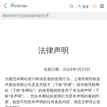
EN
登录
用精准时空信息构建智能世界
产品中心
解决方案
服务与支持
法律声明
下载中心
联系我们
教学视频
国内分支机构
活动专区
生效日期：2024年1月23日
服务支持
国内授权经销
资讯中心
为规范本网站用户和浏览者的使用行为，上海华测导航技
线上自助寄修
售前问答
申请成为伙伴
术股份有限公司及其关联方（下称“华测”）就华测导航网
了解华测
站（下称“本网站”）的使用规则特发布了本法律声明（下
维修进度查询
行业无忧
称“本声明”）。您在本网站的使用行为受本声明的规则约
关于华测
束，如您不同意本声明的任何条款内容，请您立即停止使
售后服务政策
帮助中心