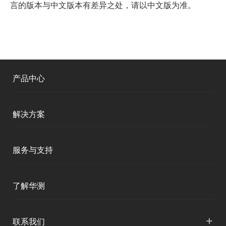
言的版本与中文版本有差异之处，请以中文版为准。
产品中心
测绘RTK
解决方案
移动终端
智能测绘
服务与支持
三维智能
智慧水利
产品支持
了解华测
海洋测绘
智慧水文
服务支持
形变监测
公司介绍
+
联系我们
地灾监测