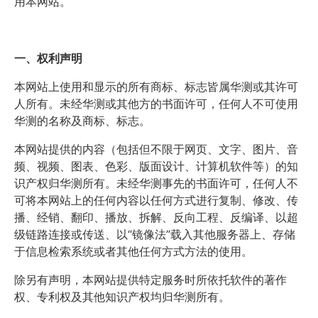
用本网站。
商业道德与反腐败政策
测绘产品
投资者关系
三维智能
一、权利声明
加入华测
本网站上使用和显示的所有商标、标志皆属华测或其许可
海洋测绘
人所有。未经华测或其他方的书面许可，任何人不可使用
精准农业
华测的名称及商标、标志。
本网站提供的内容（包括但不限于网页、文字、图片、音
频、视频、图表、色彩、版面设计、计算机软件等）的知
识产权归华测所有。未经华测事先的书面许可，任何人不
可将本网站上的任何内容以任何方式进行复制、修改、传
播、经销、翻印、播放、拆解、反向工程、反编译、以超
级链路连接或传送、以“镜像法”载入其他服务器上、存储
于信息检索系统或者其他任何方式方法的使用。
除另有声明，本网站提供特定服务时所依托软件的著作
权、专利权及其他知识产权均归华测所有。