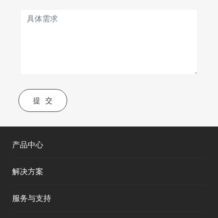
提交
产品中心
解决方案
服务与支持