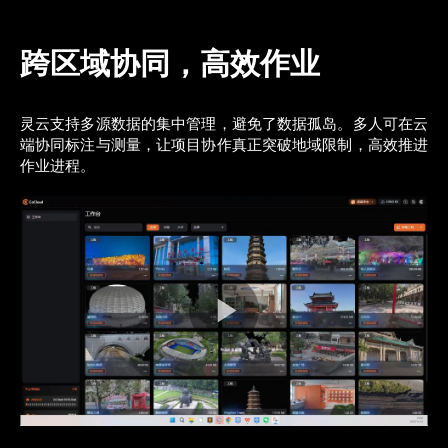
跨区域协同，高效作业
灵云支持多源数据的集中管理，避免了数据孤岛。多人可在云
端协同标注与测量，让项目协作真正突破地域限制，高效推进
作业进程。