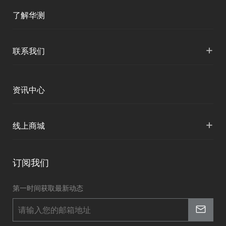
产品支持
了解华测
服务支持
公司介绍
+
联系我们
下载中心
人才招聘
各地分支机构
资讯中心
投资者关系
国内授权营销
资讯中心
+
线上商城
申请成为伙伴
华测淘宝店
订阅我们
京东旗舰店
第一时间获取最新动态