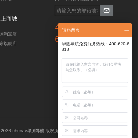
线上商城
400-620-
请您留言
测淘宝店
6818
东旗舰店
华测导航免费服务热线：400-620-6
818
 © 2026 chcnav华测导航 版权所有 沪ICP备05031441号-4