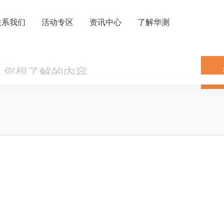
下载中心
联系我们
活动专区
资讯中心
了解华测
内分支机构
关于华测
内授权经销
商业道德与反腐败政策
请成为伙伴
投资者关系
加入华测