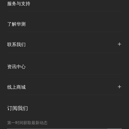
商业道德与反腐败政策
服务与支持
三维智能
测绘产品
智慧水利
投资者关系
产品支持
三维智能
了解华测
海洋测绘
加入华测
智慧水文
服务支持
海洋测绘
形变监测
公司介绍
+
联系我们
地灾监测
精准农业
下载中心
定位与服务
人才招聘
智慧矿山
各地分支机构
资讯中心
精准农业
投资者关系
智慧应急
国内授权营销
资讯中心
+
数字施工
线上商城
智慧交通
申请成为伙伴
北斗应用
华测淘宝店
智慧海洋
订阅我们
京东旗舰店
智慧农业
第一时间获取最新动态