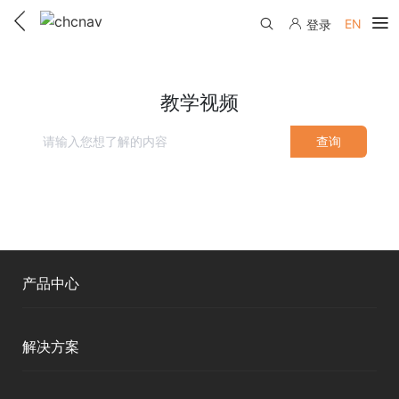
EN
登录
产品中心
教学视频
解决方案
查询
服务与支持
下载中心
联系我们
教学视频
国内分支机构
活动专区
服务支持
国内授权经销
产品中心
资讯中心
线上自助寄修
售前问答
申请成为伙伴
了解华测
测绘RTK
维修进度查询
解决方案
行业无忧
关于华测
移动终端
售后服务政策
帮助中心
智能测绘