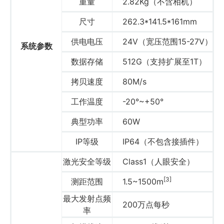
重量
2.82Kg（不含相机）
商业道德与反腐败政策
测绘产品
尺寸
262.3*141.5*161mm
投资者关系
三维智能
供电电压
24V（宽压范围15-27V）
系统参数
加入华测
海洋测绘
数据存储
512G（支持扩展至1T）
拷贝速度
80M/s
精准农业
工作温度
-20°~+50°
典型功率
60W
IP等级
IP64（不包含接插件）
激光安全等级
Class1（人眼安全）
[3]
测距范围
1.5~1500m
最大发射点频
200万点每秒
率