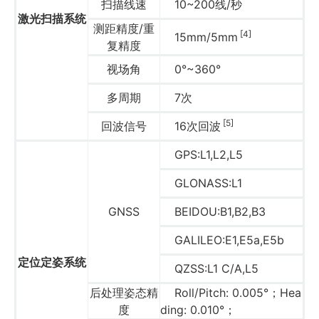
扫描线速
10~200线/秒
激光扫描系统
测距精度/重
[4]
15mm/5mm
复精度
视场角
0°~360°
多周期
7次
[5]
回波信号
16次回波
GPS:L1,L2,L5
GLONASS:L1
GNSS
BEIDOU:B1,B2,B3
GALILEO:E1,E5a,E5b
定位定姿系统
QZSS:L1 C/A,L5
后处理姿态精
Roll/Pitch: 0.005°；Hea
度
ding: 0.010°；