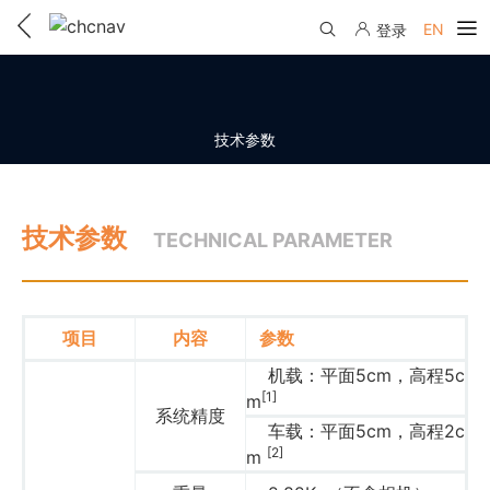
EN
登录
产品中心
解决方案
技术参数
服务与支持
技术参数
下载中心
TECHNICAL PARAMETER
联系我们
教学视频
国内分支机构
活动专区
服务支持
国内授权经销
项目
内容
参数
资讯中心
线上自助寄修
机载：平面5cm，高程5c
售前问答
申请成为伙伴
[1]
m
了解华测
系统精度
维修进度查询
车载：平面5cm，高程2c
行业无忧
关于华测
[2]
m
售后服务政策
帮助中心