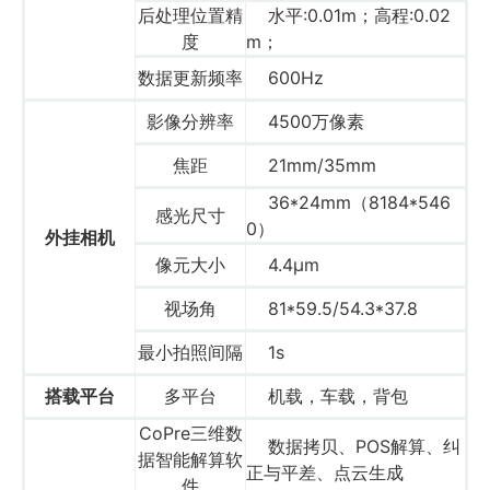
后处理位置精
水平:0.01m；高程:0.02
度
m；
数据更新频率
600Hz
影像分辨率
4500万像素
焦距
21mm/35mm
36*24mm（8184*546
感光尺寸
0）
外挂相机
像元大小
4.4μm
视场角
81*59.5/54.3*37.8
最小拍照间隔
1s
搭载平台
多平台
机载，车载，背包
CoPre三维数
数据拷贝、POS解算、纠
据智能解算软
正与平差、点云生成
件