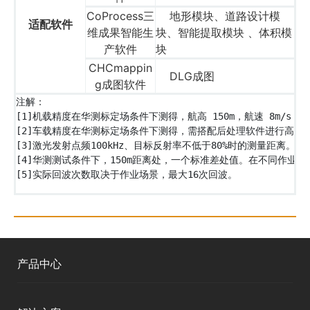
CoProcess三
地形模块、道路设计模
适配软件
维成果智能生
块、智能提取模块 、体积模
产软件
块
CHCmappin
DLG成图
g成图软件
注解：
[1]机载精度在华测标定场条件下测得，航高 150m，航速 8m/s
[2]车载精度在华测标定场条件下测得，需搭配后处理软件进行高度
[3]激光发射点频100kHz、目标反射率不低于80%时的测量距离
[4]华测测试条件下，150m距离处，一个标准差处值。在不同作业
[5]实际回波次数取决于作业场景，最大16次回波。
产品中心
测绘RTK