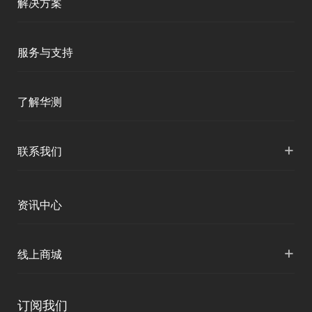
解决方案
移动终端
智能测绘
服务与支持
三维智能
智慧水利
产品支持
了解华测
海洋测绘
智慧水文
服务支持
形变监测
公司介绍
+
联系我们
地灾监测
下载中心
定位与服务
人才招聘
智慧矿山
各地分支机构
资讯中心
精准农业
投资者关系
智慧应急
国内授权营销
资讯中心
+
数字施工
线上商城
智慧交通
申请成为伙伴
北斗应用
华测淘宝店
智慧海洋
订阅我们