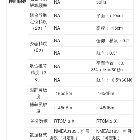
性能指标
NA
50Hz
解算频率
组合导航
NA
平面：<10cm
定位精度
（2σ）*
NA
高程：<15cm
NA
俯仰、横滚：0.2°
姿态精度
（2σ）
NA
航向：0.3°
平面位置：<0.
航位推算
NA
3%（1km/60秒）
精度（2
σ）
NA
航向：<0.5°(60秒)
跟踪灵敏
-165dBm
-165dBm
度
捕获灵敏
-148dBm
-148dBm
度
差分数据
RTCM 3.X
RTCM 3.X
NMEA0183，扩展
NMEA0183，扩展
数据格式
协议（可定制）
协议（可定制）