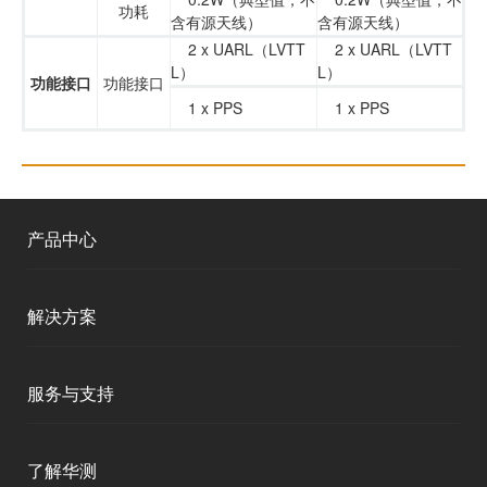
功耗
含有源天线）
含有源天线）
2 x UARL（LVTT
2 x UARL（LVTT
L）
L）
功能接口
功能接口
1 x PPS
1 x PPS
产品中心
测绘RTK
解决方案
移动终端
智能测绘
服务与支持
三维智能
智慧水利
产品支持
了解华测
海洋测绘