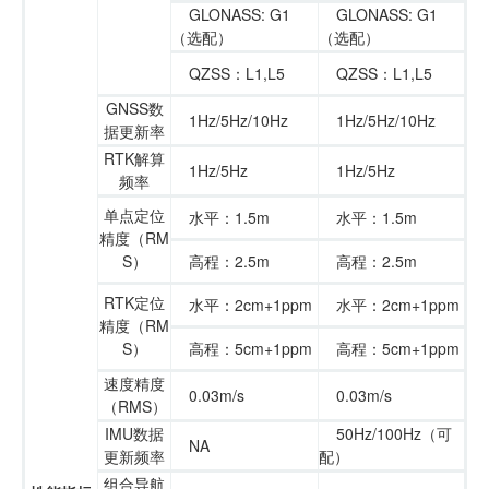
商业道德与反腐败政策
GLONASS: G1
GLONASS: G1
测绘产品
（选配）
（选配）
投资者关系
QZSS：L1,L5
QZSS：L1,L5
三维智能
加入华测
GNSS数
1Hz/5Hz/10Hz
1Hz/5Hz/10Hz
据更新率
海洋测绘
RTK解算
1Hz/5Hz
1Hz/5Hz
频率
精准农业
单点定位
水平：1.5m
水平：1.5m
精度（RM
S）
高程：2.5m
高程：2.5m
RTK定位
水平：2cm+1ppm
水平：2cm+1ppm
精度（RM
S）
高程：5cm+1ppm
高程：5cm+1ppm
速度精度
0.03m/s
0.03m/s
（RMS）
IMU数据
50Hz/100Hz（可
NA
更新频率
配）
组合导航