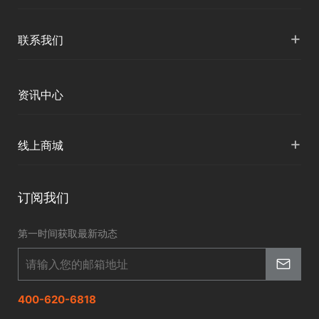
智慧水文
服务支持
形变监测
公司介绍
+
联系我们
地灾监测
下载中心
定位与服务
人才招聘
智慧矿山
各地分支机构
资讯中心
精准农业
投资者关系
智慧应急
国内授权营销
资讯中心
+
数字施工
线上商城
智慧交通
申请成为伙伴
北斗应用
华测淘宝店
智慧海洋
订阅我们
京东旗舰店
智慧农业
第一时间获取最新动态
智慧林草
400-620-6818