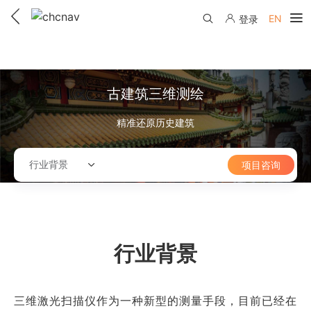
EN
登录
产品中心
解决方案
古建筑三维测绘
服务与支持
精准还原历史建筑
下载中心
联系我们
行业背景
项目咨询
教学视频
国内分支机构
活动专区
服务支持
国内授权经销
资讯中心
线上自助寄修
售前问答
申请成为伙伴
行业背景
了解华测
维修进度查询
行业无忧
关于华测
售后服务政策
三维激光扫描仪作为一种新型的测量手段，目前已经在
帮助中心