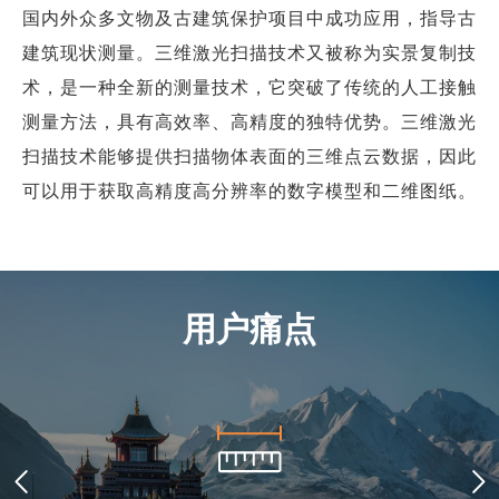
商业道德与反腐败政策
国内外众多文物及古建筑保护项目中成功应用，指导古
测绘产品
建筑现状测量。三维激光扫描技术又被称为实景复制技
投资者关系
三维智能
术，是一种全新的测量技术，它突破了传统的人工接触
加入华测
测量方法，具有高效率、高精度的独特优势。三维激光
海洋测绘
扫描技术能够提供扫描物体表面的三维点云数据，因此
精准农业
可以用于获取高精度高分辨率的数字模型和二维图纸。
用户痛点