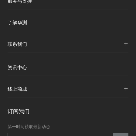
服务与支持
三维智能
智慧水利
产品支持
了解华测
海洋测绘
智慧水文
服务支持
形变监测
公司介绍
+
联系我们
地灾监测
下载中心
定位与服务
人才招聘
智慧矿山
各地分支机构
资讯中心
精准农业
投资者关系
智慧应急
国内授权营销
资讯中心
+
数字施工
线上商城
智慧交通
申请成为伙伴
北斗应用
华测淘宝店
智慧海洋
订阅我们
京东旗舰店
智慧农业
第一时间获取最新动态