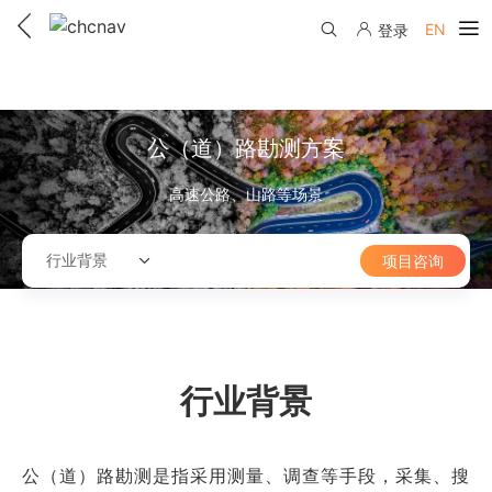
EN
登录
产品中心
解决方案
公（道）路勘测方案
服务与支持
高速公路、山路等场景
下载中心
联系我们
行业背景
项目咨询
教学视频
国内分支机构
活动专区
服务支持
国内授权经销
资讯中心
线上自助寄修
售前问答
申请成为伙伴
行业背景
了解华测
维修进度查询
行业无忧
关于华测
售后服务政策
公（道）路勘测是指采用测量、调查等手段，采集、搜
帮助中心