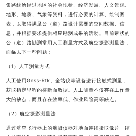
商业道德与反腐败政策
集路线所经过地区的社会现状、经济发展、人文景观、
测绘产品
地形、地质、气象等资料，进行必要的计算、绘制图
投资者关系
三维智能
表，以取得满足公（道）路设计需要的空间数据、信
加入华测
息，并根据要求提供相应勘测成果的活动。目前带状的
海洋测绘
公（道）路勘测常用人工测量方式及航空摄影测量法，
精准农业
面临以下一些问题：
（1）人工测量方式
人工使用Gnss-Rtk、全站仪等设备进行接触式测量，
获取指定里程的横断面数据。人工测量不仅存在工作量
大的缺点，而且存在效率低、作业风险高等缺点。
（2）航空摄影测量法
通过航空飞行器上的航摄仪器对地面连续摄取像片，结