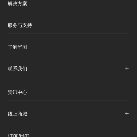
商业道德与反腐败政策
解决方案
测绘产品
移动终端
投资者关系
智能测绘
三维智能
服务与支持
加入华测
三维智能
智慧水利
海洋测绘
产品支持
了解华测
海洋测绘
精准农业
智慧水文
服务支持
形变监测
公司介绍
+
联系我们
地灾监测
下载中心
定位与服务
人才招聘
智慧矿山
各地分支机构
资讯中心
精准农业
投资者关系
智慧应急
国内授权营销
资讯中心
+
数字施工
线上商城
智慧交通
申请成为伙伴
北斗应用
华测淘宝店
智慧海洋
订阅我们