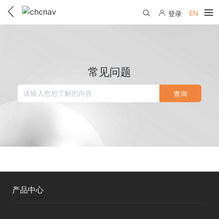
EN
登录
产品中心
解决方案
常见问题
服务与支持
查询
下载中心
联系我们
教学视频
国内分支机构
活动专区
服务支持
国内授权经销
资讯中心
线上自助寄修
售前问答
申请成为伙伴
了解华测
维修进度查询
产品中心
行业无忧
关于华测
售后服务政策
测绘RTK
帮助中心