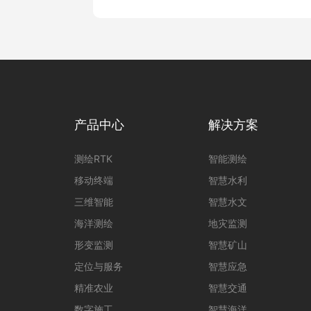
惯导初始化完成后不退出，告别
可靠。同时支持无网续测，网络
产品中心
解决方案
测绘RTK
智能测绘
移动终端
智慧水利
三维智能
智慧水文
海洋测绘
地灾监测
形变监测
智慧矿山
定位与服务
智慧应急
精准农业
智慧交通
数字施工
智慧海洋