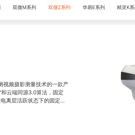
列
双微M系列
双微Z系列
华易E系列
精灵K系
了华测视频摄影测量技术的一款产
网™和云端同源3.0算法，固定
在电离层活跃状态下的固定效
合算法，支持视频测量和三维
测。同时支持AR实景导航和
接标在地面上，放样一杆到
无感超级惯导，无需初始化，