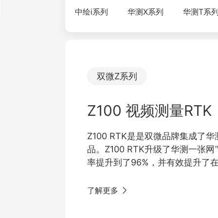
中绘i系列
华测X系列
华测T系
双微Z系列
Z100 视频测量RTK
Z100 RTK是是双微品牌集成
品。Z100 RTK升级了华测一张
率提升到了96%，并有效提升了
果。卫导+惯导+视频摄影测量融
建模，实现所见即所测，走着就能
了解更多
沉浸式实景三维放样，放样点直
位，再也不用来回挪杆了。升级