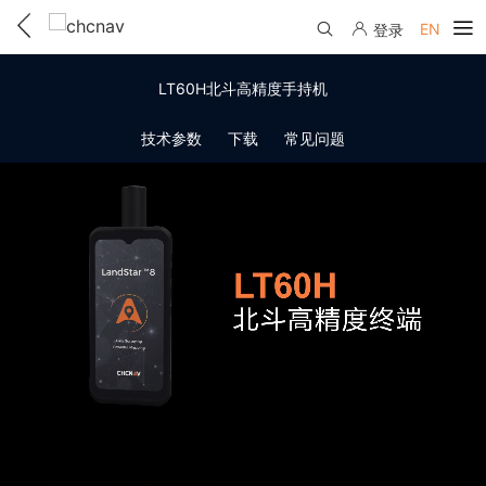
EN
登录
产品中心
LT60H北斗高精度手持机
解决方案
技术参数
下载
常见问题
服务与支持
下载中心
联系我们
教学视频
国内分支机构
活动专区
服务支持
国内授权经销
资讯中心
线上自助寄修
售前问答
申请成为伙伴
了解华测
维修进度查询
行业无忧
关于华测
售后服务政策
帮助中心