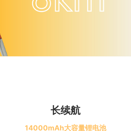
长续航
14000mAh大容量锂电池