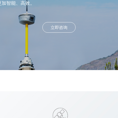
更加智能、高效。
立即咨询