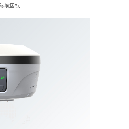
的续航困扰