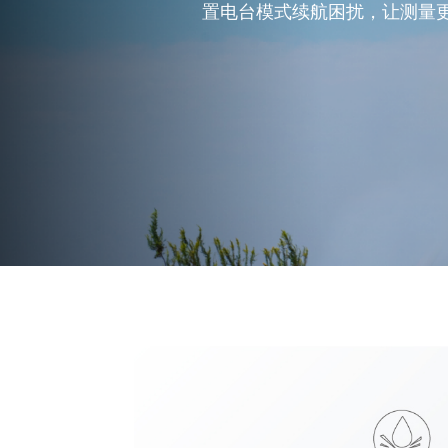
置电台模式续航困扰，让测量