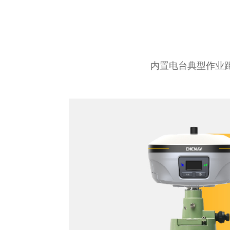
内置电台典型作业