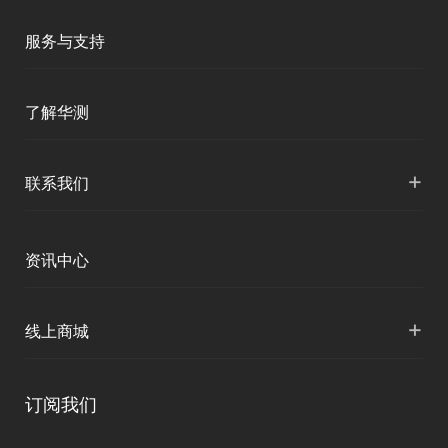
移动终端
智能测绘
服务与支持
三维智能
智慧水利
产品支持
了解华测
海洋测绘
智慧水文
服务支持
形变监测
公司介绍
+
联系我们
地灾监测
下载中心
定位与服务
人才招聘
智慧矿山
各地分支机构
资讯中心
精准农业
投资者关系
智慧应急
国内授权营销
资讯中心
+
数字施工
线上商城
智慧交通
申请成为伙伴
北斗应用
华测淘宝店
智慧海洋
订阅我们
京东旗舰店