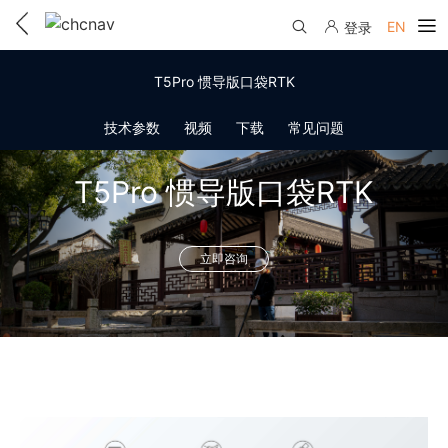
EN
登录
产品中心
T5Pro 惯导版口袋RTK
解决方案
技术参数
视频
下载
常见问题
服务与支持
T5Pro 惯导版口袋RTK
下载中心
联系我们
教学视频
立即咨询
国内分支机构
活动专区
服务支持
国内授权经销
资讯中心
线上自助寄修
售前问答
申请成为伙伴
了解华测
维修进度查询
行业无忧
关于华测
售后服务政策
帮助中心