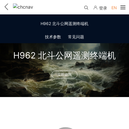
EN
登录
产品中心
H962 北斗公网遥测终端机
解决方案
技术参数
常见问题
服务与支持
H962 北斗公网遥测终端机
下载中心
联系我们
教学视频
立即咨询
国内分支机构
活动专区
服务支持
国内授权经销
资讯中心
线上自助寄修
售前问答
申请成为伙伴
了解华测
维修进度查询
行业无忧
关于华测
售后服务政策
帮助中心