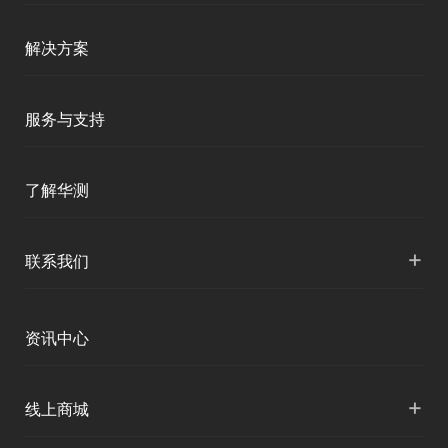
测绘RTK
解决方案
移动终端
智能测绘
服务与支持
三维智能
智慧水利
产品支持
了解华测
海洋测绘
智慧水文
服务支持
形变监测
公司介绍
+
联系我们
地灾监测
下载中心
定位与服务
人才招聘
智慧矿山
各地分支机构
资讯中心
精准农业
投资者关系
智慧应急
国内授权营销
资讯中心
+
数字施工
线上商城
智慧交通
申请成为伙伴