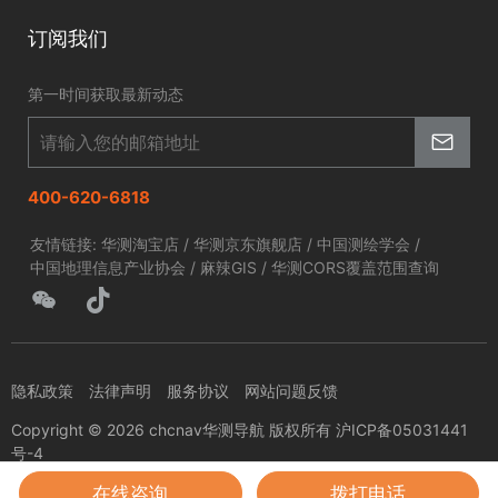
北斗应用
华测淘宝店
智慧海洋
订阅我们
京东旗舰店
智慧农业
第一时间获取最新动态
智慧林草
400-620-6818
友情链接:
华测淘宝店
/
华测京东旗舰店
/
中国测绘学会
/
中国地理信息产业协会
/
麻辣GIS
/
华测CORS覆盖范围查询
隐私政策
法律声明
服务协议
网站问题反馈
Copyright © 2026 chcnav华测导航 版权所有 沪ICP备05031441
号-4
在线咨询
拨打电话