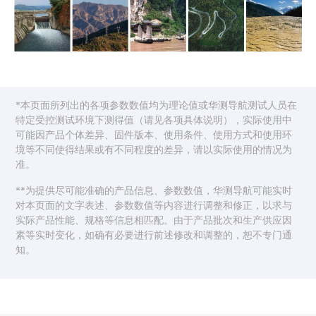
*本页面所列出的各项参数数值均为理论值或华测导航测试人员在
特定受控测试环境下测得值（请见各项具体说明），实际使用中
可能因产品个体差异、固件版本、使用条件、使用方式和使用环
境等不同使得结果或有不同程度的差异，请以实际使用的情况为
准。
**为提供尽可能准确的产品信息、参数数值，华测导航可能实时
对本页面的文字表述、参数数值等内容进行调整和修正，以求与
实际产品性能、规格等信息相匹配。由于产品批次和生产供应因
素等实时变化，如确有必要进行前述修改和调整的，恕不专门通
知。