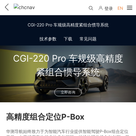
EN
登录
产品中心
CGI-220 Pro 车规级高精度紧组合惯导系统
解决方案
技术参数
下载
常见问题
服务与支持
CGI-220 Pro 车规级高精度
下载中心
联系我们
紧组合惯导系统
教学视频
国内分支机构
活动专区
立即咨询
服务支持
国内授权经销
资讯中心
线上自助寄修
售前问答
申请成为伙伴
了解华测
高精度组合定位P-Box
维修进度查询
行业无忧
关于华测
售后服务政策
华测导航始终致力于为智能汽车行业提供智能驾驶P-Box组合定位
帮助中心