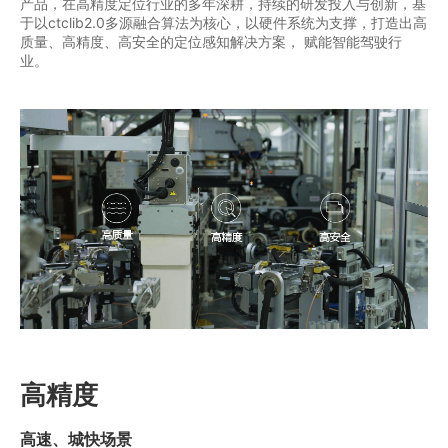
产品，在高精度定位行业的多年深耕，持续的研发投入与创新，基
商业道德与反腐败政策
于以ctclib2.0多源融合算法为核心，以硬件系统为支撑，打造出高
测绘产品
质量、高精度、高安全的定位感知解决方案， 赋能智能驾驶行
投资者关系
业。
三维智能
加入华测
海洋测绘
精准农业
高精度
高速、城快场景