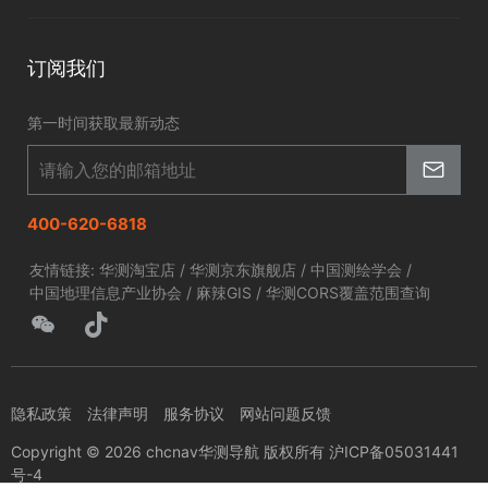
智慧交通
申请成为伙伴
北斗应用
华测淘宝店
智慧海洋
订阅我们
京东旗舰店
智慧农业
第一时间获取最新动态
智慧林草
400-620-6818
友情链接:
华测淘宝店
/
华测京东旗舰店
/
中国测绘学会
/
中国地理信息产业协会
/
麻辣GIS
/
华测CORS覆盖范围查询
隐私政策
法律声明
服务协议
网站问题反馈
Copyright © 2026 chcnav华测导航 版权所有 沪ICP备05031441
号-4