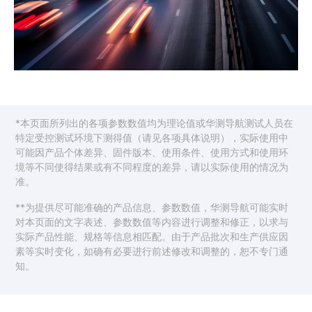
*本页面所列出的各项参数数值均为理论值或华测导航测试人员在
特定受控测试环境下测得值（请见各项具体说明），实际使用中
可能因产品个体差异、固件版本、使用条件、使用方式和使用环
境等不同使得结果或有不同程度的差异，请以实际使用的情况为
准。
**为提供尽可能准确的产品信息、参数数值，华测导航可能实时
对本页面的文字表述、参数数值等内容进行调整和修正，以求与
实际产品性能、规格等信息相匹配。由于产品批次和生产供应因
素等实时变化，如确有必要进行前述修改和调整的，恕不专门通
知。