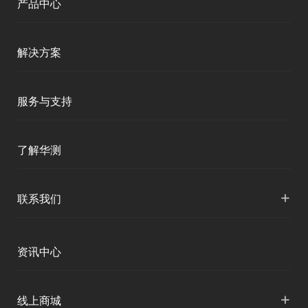
产品中心
测绘RTK
解决方案
移动终端
智能测绘
服务与支持
三维智能
智慧水利
产品支持
了解华测
海洋测绘
智慧水文
服务支持
形变监测
公司介绍
+
联系我们
地灾监测
下载中心
定位与服务
人才招聘
智慧矿山
各地分支机构
资讯中心
精准农业
投资者关系
智慧应急
国内授权营销
资讯中心
+
数字施工
线上商城